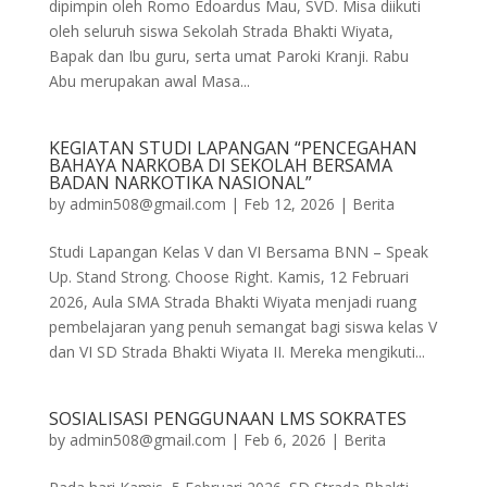
dipimpin oleh Romo Edoardus Mau, SVD. Misa diikuti
oleh seluruh siswa Sekolah Strada Bhakti Wiyata,
Bapak dan Ibu guru, serta umat Paroki Kranji. Rabu
Abu merupakan awal Masa...
KEGIATAN STUDI LAPANGAN “PENCEGAHAN
BAHAYA NARKOBA DI SEKOLAH BERSAMA
BADAN NARKOTIKA NASIONAL”
by
admin508@gmail.com
|
Feb 12, 2026
|
Berita
Studi Lapangan Kelas V dan VI Bersama BNN – Speak
Up. Stand Strong. Choose Right. Kamis, 12 Februari
2026, Aula SMA Strada Bhakti Wiyata menjadi ruang
pembelajaran yang penuh semangat bagi siswa kelas V
dan VI SD Strada Bhakti Wiyata II. Mereka mengikuti...
SOSIALISASI PENGGUNAAN LMS SOKRATES
by
admin508@gmail.com
|
Feb 6, 2026
|
Berita