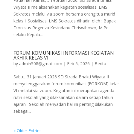
Pada hari Kamis, 5 Februari 2026. SD Strada Bhakti
Wiyata II melaksanakan kegiatan sosialisasi LMS
Sokrates melalui via zoom bersama orang tua murid
kelas I. Sosialisasi LMS Sokrates dihadiri oleh : Bapak
Dionisius Regenza Kevindanu Chriswibowo, M.Pd.
selaku Kepala...
FORUM KOMUNIKASI INFORMASI KEGIATAN
AKHIR KELAS VI
by
admin508@gmail.com
|
Feb 5, 2026
|
Berita
Sabtu, 31 Januari 2026 SD Strada Bhakti Wiyata II
menyelenggarakan forum komunikasi (FORKOM) kelas
VI melalui via zoom. Kegiatan ini merupakan agenda
rutin sekolah yang dilaksanakan dalam setiap tahun
ajaran. Sekolah menyadari hal ini penting dilakukan
sebagai...
« Older Entries