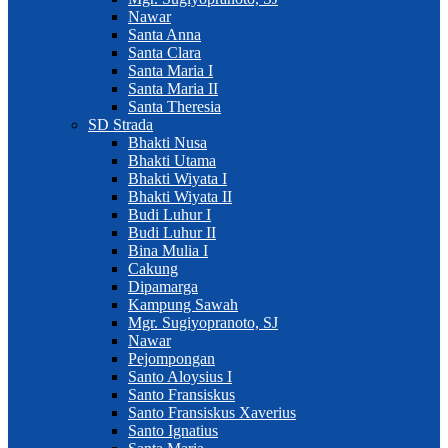
Nawar
Santa Anna
Santa Clara
Santa Maria I
Santa Maria II
Santa Theresia
SD Strada
Bhakti Nusa
Bhakti Utama
Bhakti Wiyata I
Bhakti Wiyata II
Budi Luhur I
Budi Luhur II
Bina Mulia I
Cakung
Dipamarga
Kampung Sawah
Mgr. Sugiyopranoto, SJ
Nawar
Pejompongan
Santo Aloysius I
Santo Fransiskus
Santo Fransiskus Xaverius
Santo Ignatius