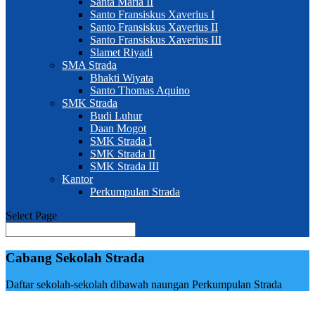
Santa Maria II
Santo Fransiskus Xaverius I
Santo Fransiskus Xaverius II
Santo Fransiskus Xaverius III
Slamet Riyadi
SMA Strada
Bhakti Wiyata
Santo Thomas Aquino
SMK Strada
Budi Luhur
Daan Mogot
SMK Strada I
SMK Strada II
SMK Strada III
Kantor
Perkumpulan Strada
Select Page
Cabang Sekolah Strada
Daftar sekolah-sekolah dibawah naungan Perkumpulan Strada