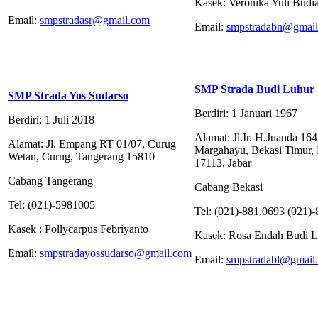
Kasek: Veronika Yuli Budia
Email:
smpstradasr@gmail.com
Email:
smpstradabn@gmai
SMP Strada Budi Luhur
SMP Strada Yos Sudarso
Berdiri: 1 Januari 1967
Berdiri: 1 Juli 2018
Alamat: Jl.Ir. H.Juanda 164
Alamat: Jl. Empang RT 01/07, Curug
Margahayu, Bekasi Timur, 
Wetan, Curug, Tangerang 15810
17113, Jabar
Cabang Tangerang
Cabang Bekasi
Tel: (021)-5981005
Tel: (021)-881.0693 (021)
Kasek : Pollycarpus Febriyanto
Kasek: Rosa Endah Budi Le
Email:
smpstradayossudarso@gmail.com
Email:
smpstradabl@gmail