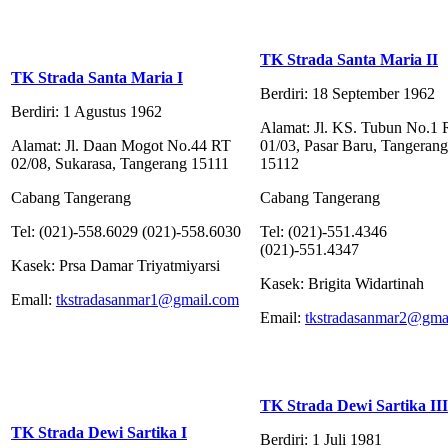
TK Strada Santa Maria II
TK Strada Santa Maria I
Berdiri: 18 September 1962
Berdiri: 1 Agustus 1962
Alamat: Jl. KS. Tubun No.1
Alamat: Jl. Daan Mogot No.44 RT
01/03, Pasar Baru, Tangerang
02/08, Sukarasa, Tangerang 15111
15112
Cabang Tangerang
Cabang Tangerang
Tel: (021)-558.6029 (021)-558.6030
Tel: (021)-551.4346
(021)-551.4347
Kasek: Prsa Damar Triyatmiyarsi
Kasek: Brigita Widartinah
Emall:
tkstradasanmar1@gmail.com
Email:
tkstradasanmar2@gma
TK Strada Dewi Sartika III
TK Strada Dewi Sartika I
Berdiri: 1 Juli 1981