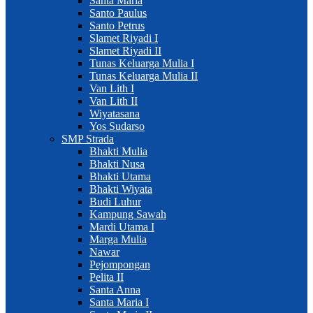
Santa Maria
Santo Paulus
Santo Petrus
Slamet Riyadi I
Slamet Riyadi II
Tunas Keluarga Mulia I
Tunas Keluarga Mulia II
Van Lith I
Van Lith II
Wiyatasana
Yos Sudarso
SMP Strada
Bhakti Mulia
Bhakti Nusa
Bhakti Utama
Bhakti Wiyata
Budi Luhur
Kampung Sawah
Mardi Utama I
Marga Mulia
Nawar
Pejompongan
Pelita II
Santa Anna
Santa Maria I