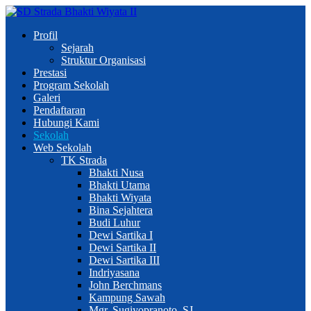
Profil
Sejarah
Struktur Organisasi
Prestasi
Program Sekolah
Galeri
Pendaftaran
Hubungi Kami
Sekolah
Web Sekolah
TK Strada
Bhakti Nusa
Bhakti Utama
Bhakti Wiyata
Bina Sejahtera
Budi Luhur
Dewi Sartika I
Dewi Sartika II
Dewi Sartika III
Indriyasana
John Berchmans
Kampung Sawah
Mgr. Sugiyopranoto, SJ