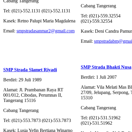
Cabang Tangerang
Cabang Tangerang
Tel: (021)-552.1131 (021)-552.1131
Tel: (021)-559.32554
Kasek: Retno Palupi Maria Magdalena
(021)-559.32554
Email:
smpstradasanmar2@gmail.com
Kasek: Deni Candra Pamu
Email:
smpstradabm@gmai
SMP Strada Bhakti Nusa
SMP Strada Slamet Riyadi
Berdiri: 1 Juli 2007
Berdiri: 29 Juli 1989
Alamat: Vila Melati Mas B
Alamat: Jl. Prambanan Raya RT
27/09, Jelupang, Serpong,
001/012, Cibodas, Perumnas II,
15310
Tangerang 15116
Cabang Tangerang
Cabang Tangerang
Tel: (021)-531.51962
Tel: (021)-553.7873 (021)-553.7873
(021)-531.51962
Kasek: Lusia Yefin Bertiana Winarno