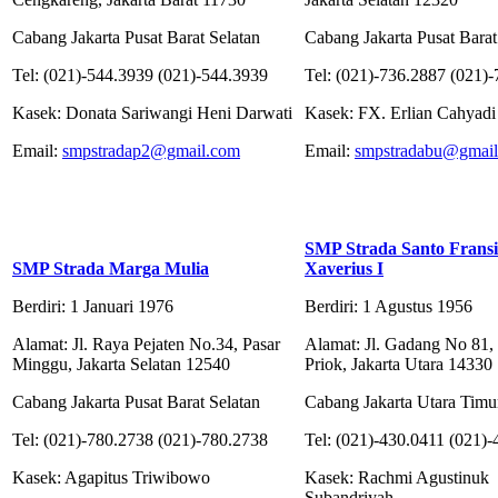
Cabang Jakarta Pusat Barat Selatan
Cabang Jakarta Pusat Barat
Tel: (021)-544.3939 (021)-544.3939
Tel: (021)-736.2887 (021)
Kasek: Donata Sariwangi Heni Darwati
Kasek: FX. Erlian Cahyadi
Email:
smpstradap2@gmail.com
Email:
smpstradabu@gmai
SMP Strada Santo Fransi
SMP Strada Marga Mulia
Xaverius I
Berdiri: 1 Januari 1976
Berdiri: 1 Agustus 1956
Alamat: Jl. Raya Pejaten No.34, Pasar
Alamat: Jl. Gadang No 81,
Minggu, Jakarta Selatan 12540
Priok, Jakarta Utara 14330
Cabang Jakarta Pusat Barat Selatan
Cabang Jakarta Utara Timu
Tel: (021)-780.2738 (021)-780.2738
Tel: (021)-430.0411 (021)
Kasek: Agapitus Triwibowo
Kasek: Rachmi Agustinuk
Subandriyah