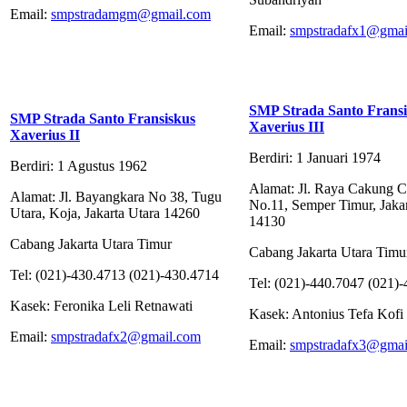
Email:
smpstradamgm@gmail.com
Email:
smpstradafx1@gmai
SMP Strada Santo Fransi
SMP Strada Santo Fransiskus
Xaverius III
Xaverius II
Berdiri: 1 Januari 1974
Berdiri: 1 Agustus 1962
Alamat: Jl. Raya Cakung C
Alamat: Jl. Bayangkara No 38, Tugu
No.11, Semper Timur, Jakar
Utara, Koja, Jakarta Utara 14260
14130
Cabang Jakarta Utara Timur
Cabang Jakarta Utara Timu
Tel: (021)-430.4713 (021)-430.4714
Tel: (021)-440.7047 (021)
Kasek: Feronika Leli Retnawati
Kasek: Antonius Tefa Kofi
Email:
smpstradafx2@gmail.com
Email:
smpstradafx3@gmai