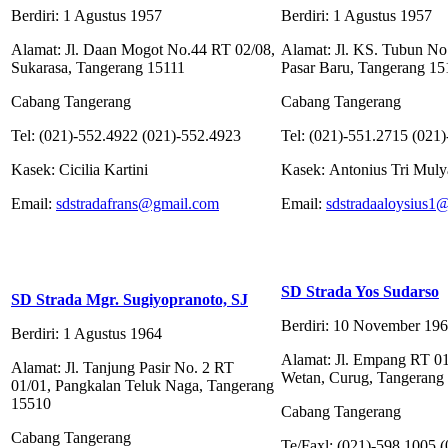
Berdiri: 1 Agustus 1957
Berdiri: 1 Agustus 1957
Alamat: Jl. Daan Mogot No.44 RT 02/08,
Alamat: Jl. KS. Tubun No
Sukarasa, Tangerang 15111
Pasar Baru, Tangerang 15
Cabang Tangerang
Cabang Tangerang
Tel: (021)-552.4922 (021)-552.4923
Tel: (021)-551.2715 (021
Kasek: Cicilia Kartini
Kasek: Antonius Tri Mul
Email:
sdstradafrans@gmail.com
Email:
sdstradaaloysius1
SD Strada Yos Sudarso
SD Strada Mgr. Sugiyopranoto, SJ
Berdiri: 10 November 19
Berdiri: 1 Agustus 1964
Alamat: Jl. Empang RT 0
Alamat: Jl. Tanjung Pasir No. 2 RT
Wetan, Curug, Tangerang
01/01, Pangkalan Teluk Naga, Tangerang
15510
Cabang Tangerang
Cabang Tangerang
Te/Faxl: (021)-598.1005 