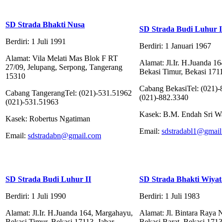
SD Strada Bhakti Nusa
SD Strada Budi Luhur I
Berdiri: 1 Juli 1991
Berdiri: 1 Januari 1967
Alamat: Vila Melati Mas Blok F RT
Alamat: Jl.Ir. H.Juanda 1
27/09, Jelupang, Serpong, Tangerang
Bekasi Timur, Bekasi 1711
15310
Cabang BekasiTel: (021)
Cabang TangerangTel: (021)-531.51962
(021)-882.3340
(021)-531.51963
Kasek: B.M. Endah Sri W
Kasek: Robertus Ngatiman
Email:
sdstradabl1@gmai
Email:
sdstradabn@gmail.com
SD Strada Budi Luhur II
SD Strada Bhakti Wiyat
Berdiri: 1 Juli 1990
Berdiri: 1 Juli 1983
Alamat: Jl.Ir. H.Juanda 164, Margahayu,
Alamat: Jl. Bintara Raya 
Bekasi Timur, Bekasi 17113, Jabar
Bekasi Barat, Bekasi 171