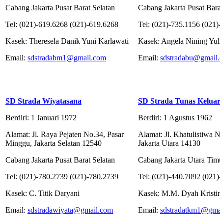
Cabang Jakarta Pusat Barat Selatan
Cabang Jakarta Pusat Bara
Tel: (021)-619.6268 (021)-619.6268
Tel: (021)-735.1156 (021
Kasek: Theresela Danik Yuni Karlawati
Kasek: Angela Nining Yul
Email:
sdstradabm1@gmail.com
Email:
sdstradabu@gmail
SD Strada Wiyatasana
SD Strada Tunas Keluar
Berdiri: 1 Januari 1972
Berdiri: 1 Agustus 1962
Alamat: Jl. Raya Pejaten No.34, Pasar
Alamat: Jl. Khatulistiwa N
Minggu, Jakarta Selatan 12540
Jakarta Utara 14130
Cabang Jakarta Pusat Barat Selatan
Cabang Jakarta Utara Tim
Tel: (021)-780.2739 (021)-780.2739
Tel: (021)-440.7092 (021
Kasek: C. Titik Daryani
Kasek: M.M. Dyah Kristin
Email:
sdstradawiyata@gmail.com
Email:
sdstradatkm1@gma