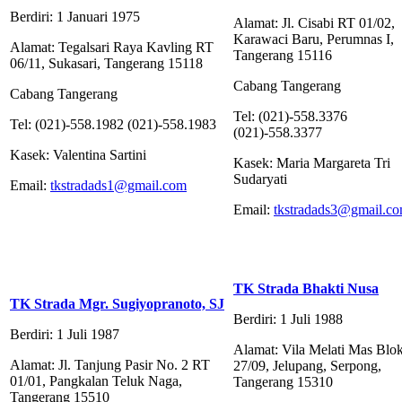
Berdiri: 1 Januari 1975
Alamat: Jl. Cisabi RT 01/02,
Karawaci Baru, Perumnas I,
Alamat: Tegalsari Raya Kavling RT
Tangerang 15116
06/11, Sukasari, Tangerang 15118
Cabang Tangerang
Cabang Tangerang
Tel: (021)-558.3376
Tel: (021)-558.1982 (021)-558.1983
(021)-558.3377
Kasek: Valentina Sartini
Kasek: Maria Margareta Tri
Sudaryati
Email:
tkstradads1@gmail.com
Email:
tkstradads3@gmail.c
TK Strada Bhakti Nusa
TK Strada Mgr. Sugiyopranoto, SJ
Berdiri: 1 Juli 1988
Berdiri: 1 Juli 1987
Alamat: Vila Melati Mas Blo
Alamat: Jl. Tanjung Pasir No. 2 RT
27/09, Jelupang, Serpong,
01/01, Pangkalan Teluk Naga,
Tangerang 15310
Tangerang 15510