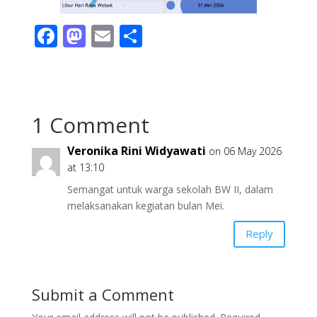
F
M
E
S
ac
as
m
h
e
to
ai
ar
b
d
l
e
1 Comment
o
o
o
n
Veronika Rini Widyawati
on 06 May 2026
k
at 13:10
Semangat untuk warga sekolah BW II, dalam
melaksanakan kegiatan bulan Mei.
Reply
Submit a Comment