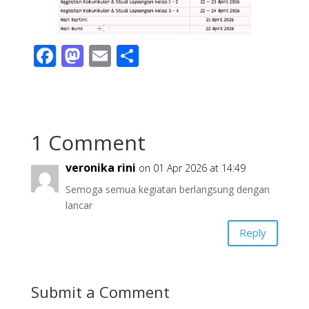
F
M
E
S
ac
as
m
h
e
to
ai
ar
b
d
l
e
1 Comment
o
o
o
n
veronika rini
on 01 Apr 2026 at 14:49
k
Semoga semua kegiatan berlangsung dengan
lancar
Reply
Submit a Comment