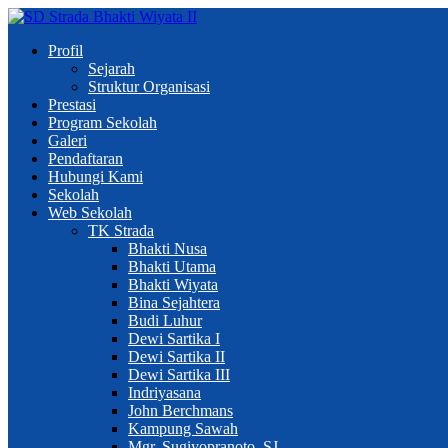
Profil
Sejarah
Struktur Organisasi
Prestasi
Program Sekolah
Galeri
Pendaftaran
Hubungi Kami
Sekolah
Web Sekolah
TK Strada
Bhakti Nusa
Bhakti Utama
Bhakti Wiyata
Bina Sejahtera
Budi Luhur
Dewi Sartika I
Dewi Sartika II
Dewi Sartika III
Indriyasana
John Berchmans
Kampung Sawah
Mgr. Sugiyopranoto, SJ