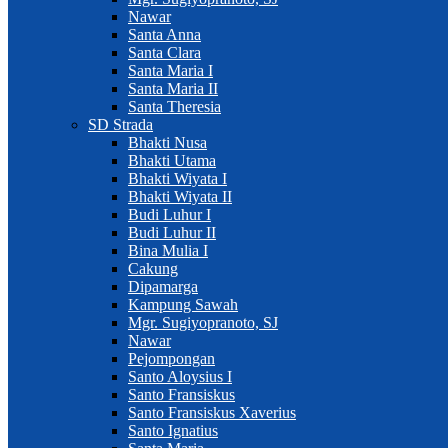
Nawar
Santa Anna
Santa Clara
Santa Maria I
Santa Maria II
Santa Theresia
SD Strada
Bhakti Nusa
Bhakti Utama
Bhakti Wiyata I
Bhakti Wiyata II
Budi Luhur I
Budi Luhur II
Bina Mulia I
Cakung
Dipamarga
Kampung Sawah
Mgr. Sugiyopranoto, SJ
Nawar
Pejompongan
Santo Aloysius I
Santo Fransiskus
Santo Fransiskus Xaverius
Santo Ignatius