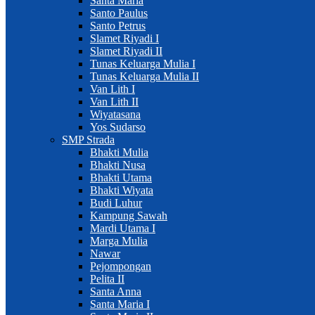
Santa Maria
Santo Paulus
Santo Petrus
Slamet Riyadi I
Slamet Riyadi II
Tunas Keluarga Mulia I
Tunas Keluarga Mulia II
Van Lith I
Van Lith II
Wiyatasana
Yos Sudarso
SMP Strada
Bhakti Mulia
Bhakti Nusa
Bhakti Utama
Bhakti Wiyata
Budi Luhur
Kampung Sawah
Mardi Utama I
Marga Mulia
Nawar
Pejompongan
Pelita II
Santa Anna
Santa Maria I