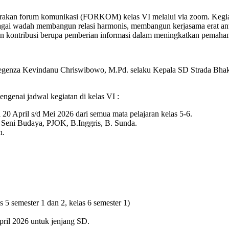
akan forum komunikasi (FORKOM) kelas VI melalui via zoom. Kegiata
sebagai wadah membangun relasi harmonis, membangun kerjasama erat a
 kontribusi berupa pemberian informasi dalam meningkatkan pemaha
genza Kevindanu Chriswibowo, M.Pd. selaku Kepala SD Strada Bhakti 
genai jadwal kegiatan di kelas VI :
20 April s/d Mei 2026 dari semua mata pelajaran kelas 5-6.
, Seni Budaya, PJOK, B.Inggris, B. Sunda.
h.
as 5 semester 1 dan 2, kelas 6 semester 1)
ril 2026 untuk jenjang SD.