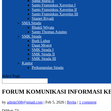
Santa Maria II
Santo Fransiskus Xaverius I
Santo Fransiskus Xaverius II
Santo Fransiskus Xaverius III
Slamet Riyadi
SMA Strada
Bhakti Wiyata
Santo Thomas Aquino
SMK Strada
Budi Luhur
Daan Mogot
SMK Strada I
SMK Strada II
SMK Strada III
Kantor
Perkumpulan Strada
Select Page
FORUM KOMUNIKASI INFORMASI KE
by
admin508@gmail.com
|
Feb 5, 2026
|
Berita
|
1 comment
Dilihat:
73