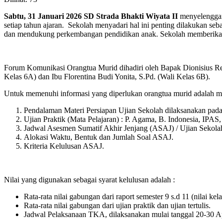
Sabtu, 31 Januari 2026 SD Strada Bhakti Wiyata II
menyelenggar
setiap tahun ajaran. Sekolah menyadari hal ini penting dilakukan 
dan mendukung perkembangan pendidikan anak. Sekolah memberikan
Forum Komunikasi Orangtua Murid dihadiri oleh Bapak Dionisius Re
Kelas 6A) dan Ibu Florentina Budi Yonita, S.Pd. (Wali Kelas 6B).
Untuk memenuhi informasi yang diperlukan orangtua murid adalah men
Pendalaman Materi Persiapan Ujian Sekolah dilaksanakan pada 
Ujian Praktik (Mata Pelajaran) : P. Agama, B. Indonesia, IPAS
Jadwal Asesmen Sumatif Akhir Jenjang (ASAJ) / Ujian Sekola
Alokasi Waktu, Bentuk dan Jumlah Soal ASAJ.
Kriteria Kelulusan ASAJ.
Nilai yang digunakan sebagai syarat kelulusan adalah :
Rata-rata nilai gabungan dari raport semester 9 s.d 11 (nilai kel
Rata-rata nilai gabungan dari ujian praktik dan ujian tertulis.
Jadwal Pelaksanaan TKA, dilaksanakan mulai tanggal 20-30 Ap