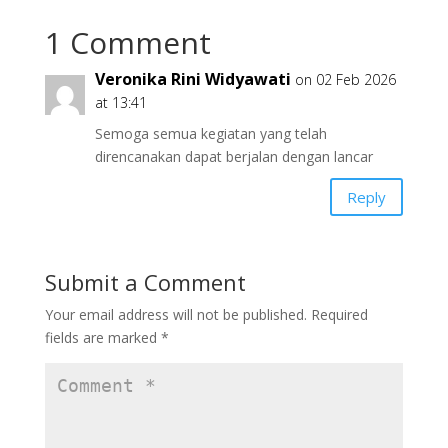
b
d
l
e
1 Comment
o
o
o
n
Veronika Rini Widyawati
on 02 Feb 2026
k
at 13:41
Semoga semua kegiatan yang telah
direncanakan dapat berjalan dengan lancar
Reply
Submit a Comment
Your email address will not be published.
Required
fields are marked
*