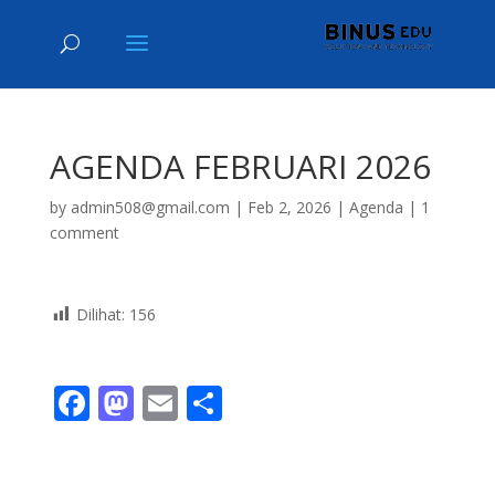
AGENDA FEBRUARI 2026
by
admin508@gmail.com
|
Feb 2, 2026
|
Agenda
|
1
comment
Dilihat:
156
F
M
E
S
ac
as
m
h
e
to
ai
ar