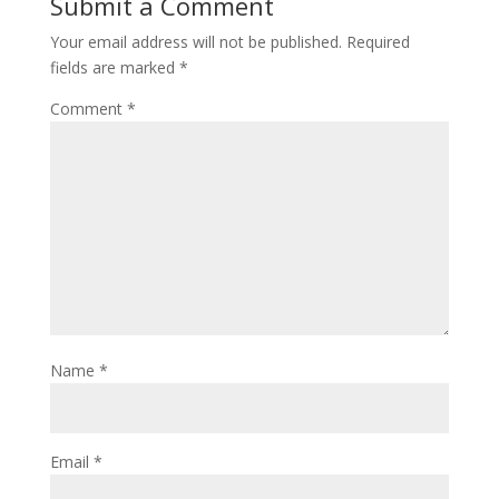
Submit a Comment
o
d
l
r
Your email address will not be published.
Required
k
o
e
fields are marked
*
n
Comment
*
Name
*
Email
*