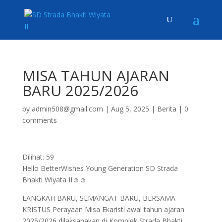
MISA TAHUN AJARAN
BARU 2025/2026
by
admin508@gmail.com
|
Aug 5, 2025
|
Berita
|
0
comments
Dilihat:
59
Hello BetterWishes Young Generation SD Strada
Bhakti Wiyata II☺️☺️
LANGKAH BARU, SEMANGAT BARU, BERSAMA
KRISTUS Perayaan Misa Ekaristi awal tahun ajaran
2025/2026 dilaksanakan di Komplek Strada Bhakti