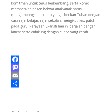
komitmen untuk terus berkembang. serta Romo
memberikan pesan bahwa anak-anak harus
mengembangkan talenta yang diberikan Tuhan dengan
cara rajin belajar, rajin sekolah, mengikuti les, patuh
pada guru. Perayaan Ekaristi hari ini berjalan dengan
lancar serta didukung dengan cuaca yang cerah.
F
a
M
c
a
E
e
s
m
S
b
t
a
h
o
o
i
a