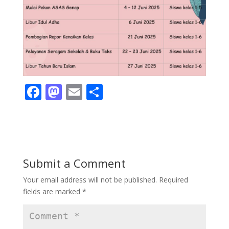
F
M
E
S
ac
as
m
h
e
to
ai
ar
b
d
l
e
o
o
Submit a Comment
o
n
Your email address will not be published.
Required
k
fields are marked
*