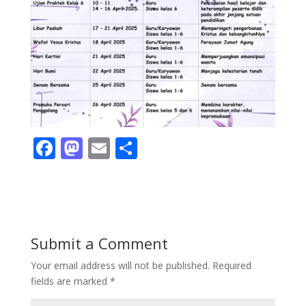
F
M
E
S
ac
as
m
h
e
to
ai
ar
b
d
l
e
o
o
Submit a Comment
o
n
Your email address will not be published.
Required
k
fields are marked
*