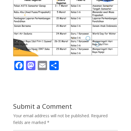
F
M
E
S
ac
as
m
h
e
to
ai
ar
b
d
l
e
o
o
Submit a Comment
o
n
Your email address will not be published.
Required
k
fields are marked
*