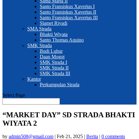
Santa Maria II
Santo Fransiskus Xaverius I
Santo Fransiskus Xaverius II
Santo Fransiskus Xaverius III
Slamet Riyadi
SMA Strada
Bhakti Wiyata
Santo Thomas Aquino
SMK Strada
Budi Luhur
Daan Mogot
SMK Strada I
SMK Strada II
SMK Strada III
Kantor
Perkumpulan Strada
Select Page
“MARKET DAY” SD STRADA BHAKTI
WIYATA 2
by
admin508@gmail.com
|
Feb 21, 2025
|
Berita
|
0 comments