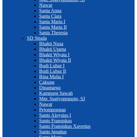
Nawar
Santa Anna
Santa Clara
Santa Maria I
Santa Maria II
Santa Theresia
SD Strada
Bhakti Nusa
Bhakti Utama
Bhakti Wiyata I
Bhakti Wiyata II
Budi Luhur I
Budi Luhur II
Bina Mulia I
Cakung
Dipamarga
Kampung Sawah
Mgr. Sugiyopranoto, SJ
Nawar
Pejompongan
Santo Aloysius I
Santo Fransiskus
Santo Fransiskus Xaverius
Santo Ignatius