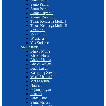
Santa Maria
Santo Paulus
Santo Petrus
Slamet Riyadi I
Slamet Riyadi II
Tunas Keluarga Mulia I
Tunas Keluarga Mulia II
Van Lith I
Van Lith II
Wiyatasana
Yos Sudarso
SMP Strada
Bhakti Mulia
Bhakti Nusa
Bhakti Utama
Bhakti Wiyata
Budi Luhur
Kampung Sawah
Mardi Utama I
Marga Mulia
Nawar
Pejompongan
Pelita II
Santa Anna
Santa Maria I