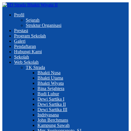
Profil
Sejarah
Struktur Organisasi
Prestasi
Program Sekolah
Galeri
Pendaftaran
Hubungi Kami
Sekolah
Web Sekolah
TK Strada
Bhakti Nusa
Bhakti Utama
Bhakti Wiyata
Bina Sejahtera
Budi Luhur
Dewi Sartika I
Dewi Sartika II
Dewi Sartika III
Indriyasana
John Berchmans
Kampung Sawah
Mgr. Sugiyopranoto, SJ