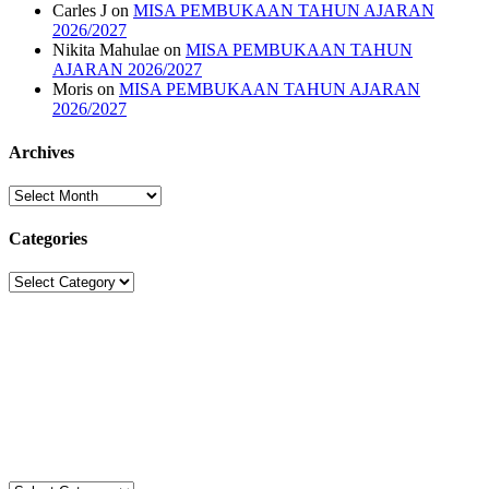
Carles J
on
MISA PEMBUKAAN TAHUN AJARAN
2026/2027
Nikita Mahulae
on
MISA PEMBUKAAN TAHUN
AJARAN 2026/2027
Moris
on
MISA PEMBUKAAN TAHUN AJARAN
2026/2027
Archives
Archives
Categories
Categories
Sekolah Strada
Jl. Gunung Sahari Raya No. 88, Jakarta Pusat 10610
Tel. (021)-4204821; 4256572; 4269519 / Fax. (021)-4258809
Kategori