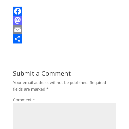
F
a
M
c
a
E
e
s
m
S
b
t
a
h
o
o
i
a
Submit a Comment
o
d
l
r
Your email address will not be published.
Required
k
o
e
fields are marked
*
n
Comment
*