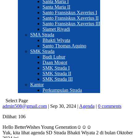
Santa Maria I
Santa Maria II
Santo Fransiskus Xaverius I
Santo Fransiskus Xaverius II
Santo Fransiskus Xaverius III
Slamet Riyadi
SMA Strada
Bhakti Wiyata
Santo Thomas Aquino
SMK Strada
Budi Luhur
Daan Mogot
SMK Strada I
SMK Strada II
SMK Strada III
Kantor
Perkumpulan Strada
Select Page
admin508@gmail.com
|
Sep 30, 2024
|
Agenda
|
0 comments
Dilihat:
106
Hello BetterWishes Young Generation☺️☺️☺️
Yuk, kita lihat agenda SD Strada Bhakti Wiyata 2 di bulan Oktober