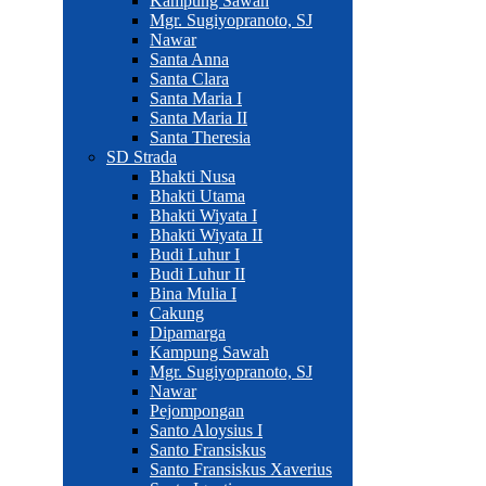
Kampung Sawah
Mgr. Sugiyopranoto, SJ
Nawar
Santa Anna
Santa Clara
Santa Maria I
Santa Maria II
Santa Theresia
SD Strada
Bhakti Nusa
Bhakti Utama
Bhakti Wiyata I
Bhakti Wiyata II
Budi Luhur I
Budi Luhur II
Bina Mulia I
Cakung
Dipamarga
Kampung Sawah
Mgr. Sugiyopranoto, SJ
Nawar
Pejompongan
Santo Aloysius I
Santo Fransiskus
Santo Fransiskus Xaverius