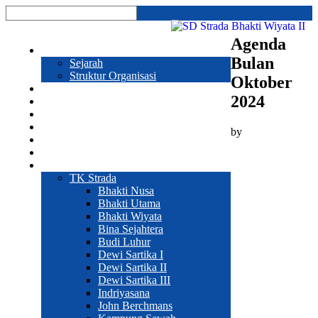
Agenda
Profil
Bulan
Sejarah
Struktur Organisasi
Oktober
Prestasi
2024
Program Sekolah
Galeri
Pendaftaran
by
Hubungi Kami
Sekolah
Web Sekolah
TK Strada
Bhakti Nusa
Bhakti Utama
Bhakti Wiyata
Bina Sejahtera
Budi Luhur
Dewi Sartika I
Dewi Sartika II
Dewi Sartika III
Indriyasana
John Berchmans