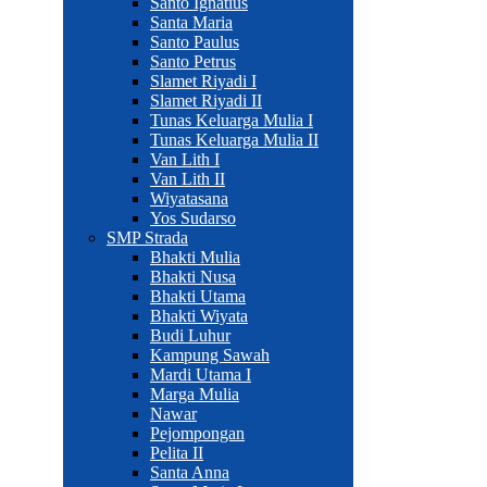
Santo Ignatius
Santa Maria
Santo Paulus
Santo Petrus
Slamet Riyadi I
Slamet Riyadi II
Tunas Keluarga Mulia I
Tunas Keluarga Mulia II
Van Lith I
Van Lith II
Wiyatasana
Yos Sudarso
SMP Strada
Bhakti Mulia
Bhakti Nusa
Bhakti Utama
Bhakti Wiyata
Budi Luhur
Kampung Sawah
Mardi Utama I
Marga Mulia
Nawar
Pejompongan
Pelita II
Santa Anna