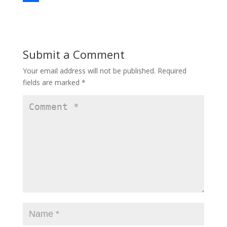
e
s
m
S
b
t
a
h
o
o
i
a
Submit a Comment
o
d
l
r
Your email address will not be published.
Required
k
o
e
fields are marked
*
n