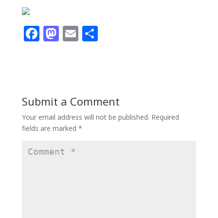
F
M
E
S
ac
as
m
h
e
to
ai
ar
b
d
l
e
o
o
Submit a Comment
o
n
Your email address will not be published.
Required
k
fields are marked
*