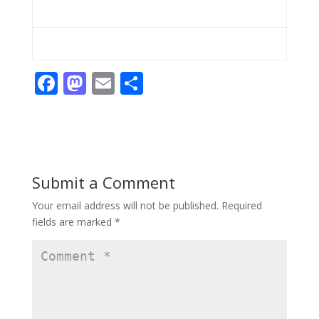
F
M
E
S
ac
as
m
h
e
to
ai
ar
b
d
l
e
o
o
Submit a Comment
o
n
Your email address will not be published.
Required
k
fields are marked
*