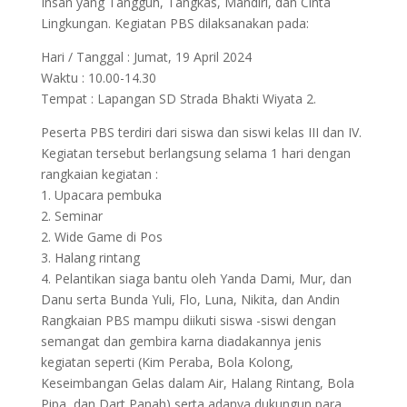
Insan yang Tangguh, Tangkas, Mandiri, dan Cinta
Lingkungan. Kegiatan PBS dilaksanakan pada:
Hari / Tanggal : Jumat, 19 April 2024
Waktu : 10.00-14.30
Tempat : Lapangan SD Strada Bhakti Wiyata 2.
Peserta PBS terdiri dari siswa dan siswi kelas III dan IV.
Kegiatan tersebut berlangsung selama 1 hari dengan
rangkaian kegiatan :
1. Upacara pembuka
2. Seminar
2. Wide Game di Pos
3. Halang rintang
4. Pelantikan siaga bantu oleh Yanda Dami, Mur, dan
Danu serta Bunda Yuli, Flo, Luna, Nikita, dan Andin
Rangkaian PBS mampu diikuti siswa -siswi dengan
semangat dan gembira karna diadakannya jenis
kegiatan seperti (Kim Peraba, Bola Kolong,
Keseimbangan Gelas dalam Air, Halang Rintang, Bola
Pipa, dan Dart Panah) serta adanya dukungun para