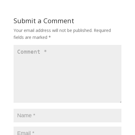
b
d
l
e
o
o
Submit a Comment
o
n
Your email address will not be published.
Required
k
fields are marked
*