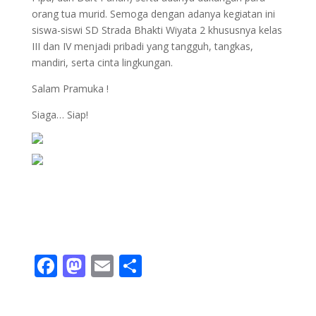
orang tua murid. Semoga dengan adanya kegiatan ini
siswa-siswi SD Strada Bhakti Wiyata 2 khususnya kelas
III dan IV menjadi pribadi yang tangguh, tangkas,
mandiri, serta cinta lingkungan.
Salam Pramuka !
Siaga… Siap!
F
M
E
S
ac
as
m
h
e
to
ai
ar