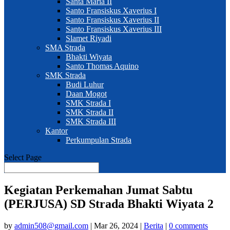
Santa Maria II
Santo Fransiskus Xaverius I
Santo Fransiskus Xaverius II
Santo Fransiskus Xaverius III
Slamet Riyadi
SMA Strada
Bhakti Wiyata
Santo Thomas Aquino
SMK Strada
Budi Luhur
Daan Mogot
SMK Strada I
SMK Strada II
SMK Strada III
Kantor
Perkumpulan Strada
Select Page
Kegiatan Perkemahan Jumat Sabtu
(PERJUSA) SD Strada Bhakti Wiyata 2
by
admin508@gmail.com
|
Mar 26, 2024
|
Berita
|
0 comments