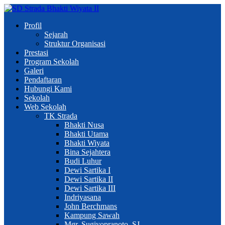
Profil
Sejarah
Struktur Organisasi
Prestasi
Program Sekolah
Galeri
Pendaftaran
Hubungi Kami
Sekolah
Web Sekolah
TK Strada
Bhakti Nusa
Bhakti Utama
Bhakti Wiyata
Bina Sejahtera
Budi Luhur
Dewi Sartika I
Dewi Sartika II
Dewi Sartika III
Indriyasana
John Berchmans
Kampung Sawah
Mgr. Sugiyopranoto, SJ