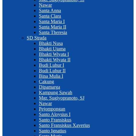
Nawar
Santa Anna
Santa Clara
Santa Maria I
Santa Maria II
Santa Theresia
SD Strada
Bhakti Nusa
Bhakti Utama
Bhakti Wiyata I
Bhakti Wiyata II
Budi Luhur I
Budi Luhur II
Bina Mulia I
Cakung
Dipamarga
Kampung Sawah
Mgr. Sugiyopranoto, SJ
Nawar
Pejompongan
Santo Aloysius I
Santo Fransiskus
Santo Fransiskus Xaverius
Santo Ignatius