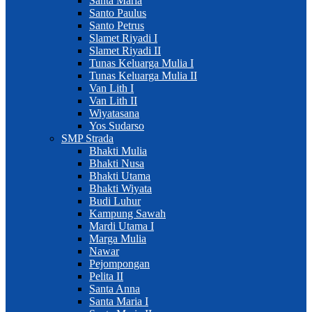
Santa Maria
Santo Paulus
Santo Petrus
Slamet Riyadi I
Slamet Riyadi II
Tunas Keluarga Mulia I
Tunas Keluarga Mulia II
Van Lith I
Van Lith II
Wiyatasana
Yos Sudarso
SMP Strada
Bhakti Mulia
Bhakti Nusa
Bhakti Utama
Bhakti Wiyata
Budi Luhur
Kampung Sawah
Mardi Utama I
Marga Mulia
Nawar
Pejompongan
Pelita II
Santa Anna
Santa Maria I