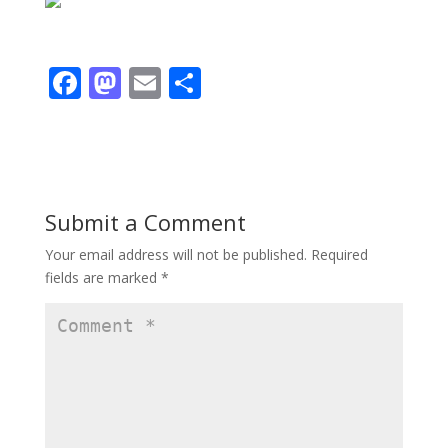
F
M
E
S
ac
as
m
h
e
to
ai
ar
b
d
l
e
o
o
Submit a Comment
o
n
Your email address will not be published.
Required
k
fields are marked
*