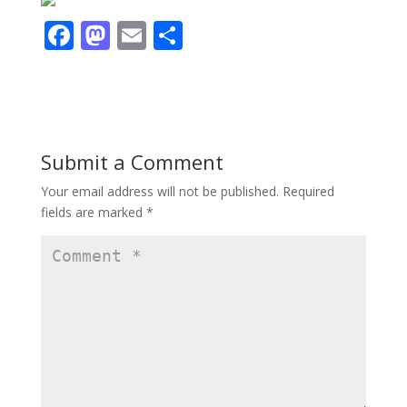
F
M
E
S
ac
as
m
h
e
to
ai
ar
b
d
l
e
o
o
Submit a Comment
o
n
Your email address will not be published.
Required
k
fields are marked
*