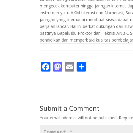
mengecek komputer hingga jaringan internet da
instrumen yaitu AKM Literasi dan Numerasi, Sur
jaringan yang memadai membuat siswa dapat m
berjalan lancar. Hal ini berkat dukungan dari 
pastinya Bapak/Ibu Proktor dan Teknisi ANBK.
pendidikan dan memperbaiki kualitas pembelajara
F
M
E
S
ac
as
m
h
e
to
ai
ar
b
d
l
e
o
o
Submit a Comment
o
n
Your email address will not be published.
Requir
k