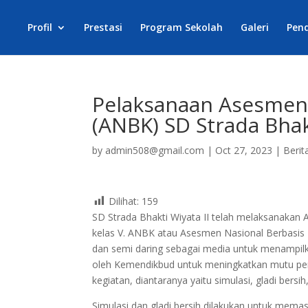
Profil
Prestasi
Program Sekolah
Galeri
Pen
Pelaksanaan Asesmen
(ANBK) SD Strada Bhak
by
admin508@gmail.com
|
Oct 27, 2023
|
Berit
Dilihat:
159
SD Strada Bhakti Wiyata II telah melaksanakan
kelas V. ANBK atau Asesmen Nasional Berbasi
dan semi daring sebagai media untuk menampilk
oleh Kemendikbud untuk meningkatkan mutu pend
kegiatan, diantaranya yaitu simulasi, gladi bersi
Simulasi dan gladi bersih dilakukan untuk mem