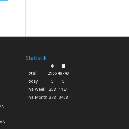
Statistik
Total
2956
48749
Today
5
5
This Week
258
1121
This Month
278
3468
AN
AAN