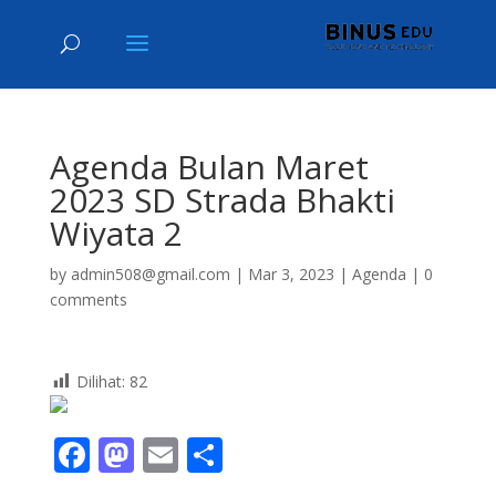
Agenda Bulan Maret
2023 SD Strada Bhakti
Wiyata 2
by
admin508@gmail.com
|
Mar 3, 2023
|
Agenda
|
0
comments
Dilihat:
82
F
M
E
S
ac
as
m
h