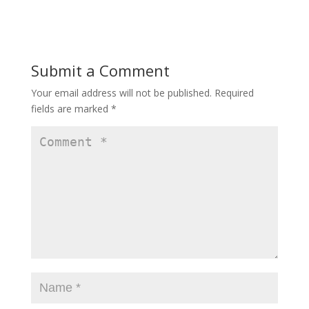
e
to
ai
ar
b
d
l
e
o
o
Submit a Comment
o
n
Your email address will not be published.
Required
k
fields are marked
*