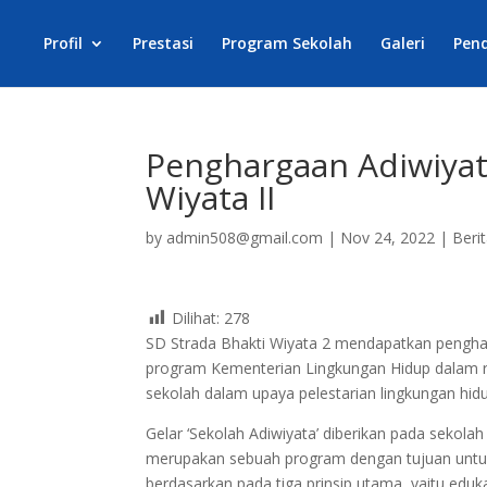
Profil
Prestasi
Program Sekolah
Galeri
Pen
Penghargaan Adiwiyata
Wiyata II
by
admin508@gmail.com
|
Nov 24, 2022
|
Beri
Dilihat:
278
SD Strada Bhakti Wiyata 2 mendapatkan pengha
program Kementerian Lingkungan Hidup dalam 
sekolah dalam upaya pelestarian lingkungan hid
Gelar ‘Sekolah Adiwiyata’ diberikan pada sekola
merupakan sebuah program dengan tujuan untuk
berdasarkan pada tiga prinsip utama, yaitu edukat