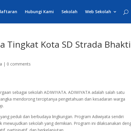
daftaran
Hubungi Kami
Sekolah
Web Sekolah
 Tingkat Kota SD Strada Bhakti
ta
|
0 comments
rgaan sebagai sekolah ADIWIYATA. ADIWIYATA adalah salah satu
rangka mendorong terciptanya pengetahuan dan kesadaran warga
up.
h yang peduli dan berbudaya lingkungan. Program Adiwiyata sendiri
 mewujudkan sekolah yang demikian. Program ini dilaksanakan den
if, partisipatif, dan berkelanjutan.