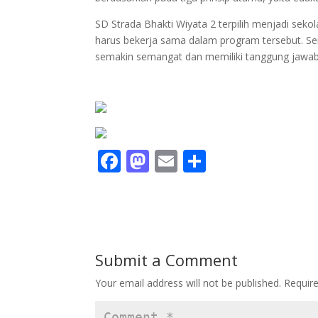
SD Strada Bhakti Wiyata 2 terpilih menjadi sek
harus bekerja sama dalam program tersebut. S
semakin semangat dan memiliki tanggung jawab
F
M
E
S
ac
as
m
h
e
to
ai
ar
b
d
l
e
o
o
Submit a Comment
o
n
Your email address will not be published.
Requir
k