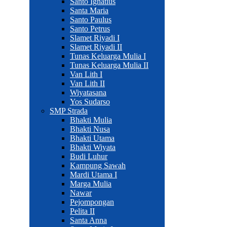
Santo Ignatius
Santa Maria
Santo Paulus
Santo Petrus
Slamet Riyadi I
Slamet Riyadi II
Tunas Keluarga Mulia I
Tunas Keluarga Mulia II
Van Lith I
Van Lith II
Wiyatasana
Yos Sudarso
SMP Strada
Bhakti Mulia
Bhakti Nusa
Bhakti Utama
Bhakti Wiyata
Budi Luhur
Kampung Sawah
Mardi Utama I
Marga Mulia
Nawar
Pejompongan
Pelita II
Santa Anna