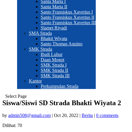
Santa Maria I
Santa Maria II
Santo Fransiskus Xaverius I
Santo Fransiskus Xaverius II
Santo Fransiskus Xaverius III
Slamet Riyadi
SMA Strada
Bhakti Wiyata
Santo Thomas Aquino
SMK Strada
Budi Luhur
Daan Mogot
SMK Strada I
SMK Strada II
SMK Strada III
Kantor
Perkumpulan Strada
Select Page
Siswa/Siswi SD Strada Bhakti Wiyata 2
by
admin508@gmail.com
|
Oct 20, 2022
|
Berita
|
0 comments
Dilihat:
70