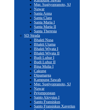
Kampung Sawah
Mgr. Sugiyopranoto, SJ
Nawar
Santa Anna
Santa Clara
Santa Maria I
Santa Maria II
Santa Theresia
SD Strada
Bhakti Nusa
Bhakti Utama
Bhakti Wiyata I
Bhakti Wiyata II
Budi Luhur I
Budi Luhur II
Bina Mulia I
Cakung
Dipamarga
Kampung Sawah
Mgr. Sugiyopranoto, SJ
Nawar
Pejompongan
Santo Aloysius I
Santo Fransiskus
Santo Fransiskus Xaverius