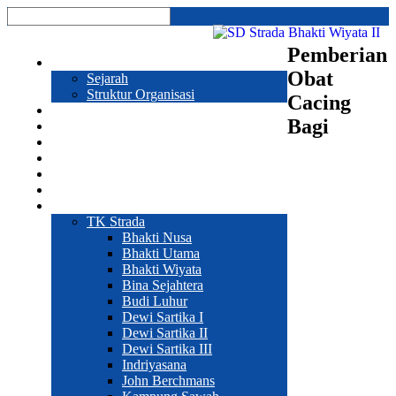
Pemberian
Profil
Obat
Sejarah
Struktur Organisasi
Cacing
Prestasi
Bagi
Program Sekolah
Galeri
Pendaftaran
Hubungi Kami
Sekolah
Web Sekolah
TK Strada
Bhakti Nusa
Bhakti Utama
Bhakti Wiyata
Bina Sejahtera
Budi Luhur
Dewi Sartika I
Dewi Sartika II
Dewi Sartika III
Indriyasana
John Berchmans