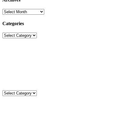
Archives
Categories
Categories
Sekolah Strada
Jl. Gunung Sahari Raya No. 88, Jakarta Pusat 10610
Tel. (021)-4204821; 4256572; 4269519 / Fax. (021)-4258809
Kategori
Kategori
Komentar
Kevin Danu
on
MISA PEMBUKAAN TAHUN AJARAN
2026/2027
Carles J
on
MISA PEMBUKAAN TAHUN AJARAN
2026/2027