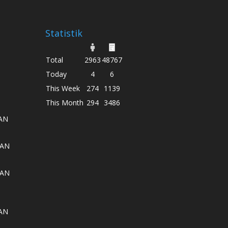
Statistik
Total
2963
48767
Today
4
6
This Week
274
1139
This Month
294
3486
AN
AAN
AAN
AN