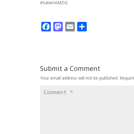
#SalamAMDG
F
M
E
S
ac
as
m
h
e
to
ai
ar
b
d
l
e
o
o
Submit a Comment
o
n
Your email address will not be published.
Requir
k