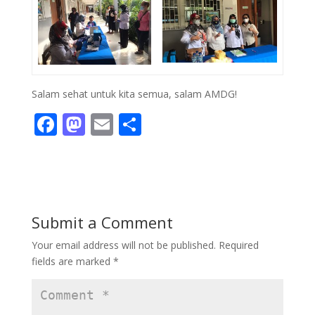
Salam sehat untuk kita semua, salam AMDG!
F
M
E
S
ac
as
m
h
e
to
ai
ar
b
d
l
e
o
o
Submit a Comment
o
n
Your email address will not be published.
Required
k
fields are marked
*