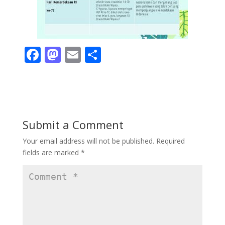
F
M
E
S
ac
as
m
h
e
to
ai
ar
b
d
l
e
o
o
Submit a Comment
o
n
Your email address will not be published.
Required
k
fields are marked
*