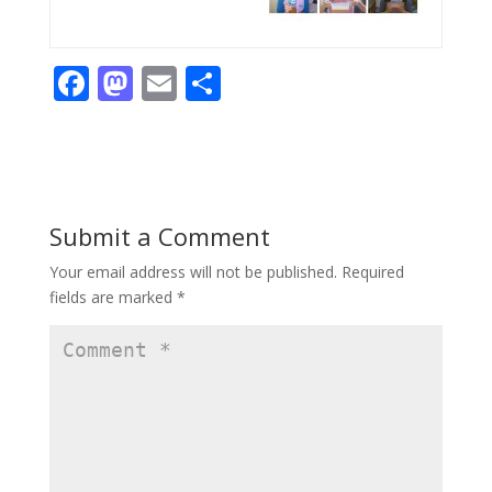
F
M
E
S
ac
as
m
h
e
to
ai
ar
b
d
l
e
o
o
Submit a Comment
o
n
Your email address will not be published.
Required
k
fields are marked
*