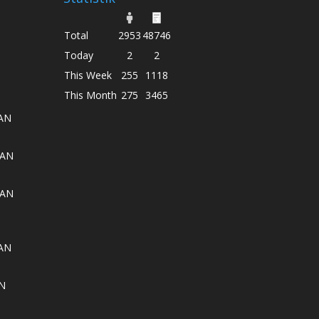
Total
2953
48746
Today
2
2
This Week
255
1118
This Month
275
3465
AN
AAN
AAN
AN
N