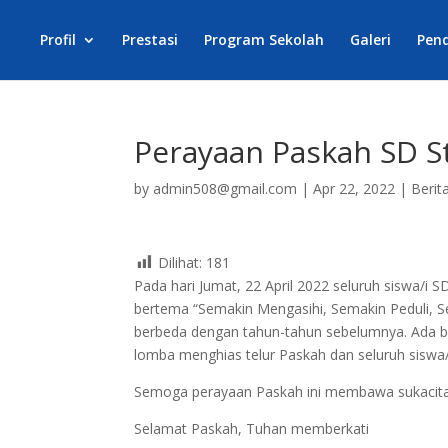
Profil
Prestasi
Program Sekolah
Galeri
Pen
Perayaan Paskah SD St
by
admin508@gmail.com
|
Apr 22, 2022
|
Berit
Dilihat:
181
Pada hari Jumat, 22 April 2022 seluruh siswa/i
bertema “Semakin Mengasihi, Semakin Peduli, S
berbeda dengan tahun-tahun sebelumnya. Ada b
lomba menghias telur Paskah dan seluruh siswa/i
Semoga perayaan Paskah ini membawa sukacita 
Selamat Paskah, Tuhan memberkati