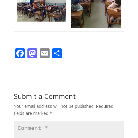
F
M
E
S
ac
as
m
h
e
to
ai
ar
b
d
l
e
o
o
Submit a Comment
o
n
Your email address will not be published.
Required
k
fields are marked
*