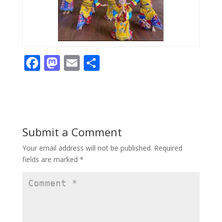
F
M
E
S
ac
as
m
h
e
to
ai
ar
b
d
l
e
o
o
Submit a Comment
o
n
Your email address will not be published.
Required
k
fields are marked
*