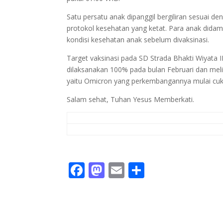
Satu persatu anak dipanggil bergiliran sesuai d
protokol kesehatan yang ketat. Para anak didam
kondisi kesehatan anak sebelum divaksinasi.
Target vaksinasi pada SD Strada Bhakti Wiyata
dilaksanakan 100% pada bulan Februari dan mel
yaitu Omicron yang perkembangannya mulai cuk
Salam sehat, Tuhan Yesus Memberkati.
F
M
E
S
ac
as
m
h
e
to
ai
ar
b
d
l
e