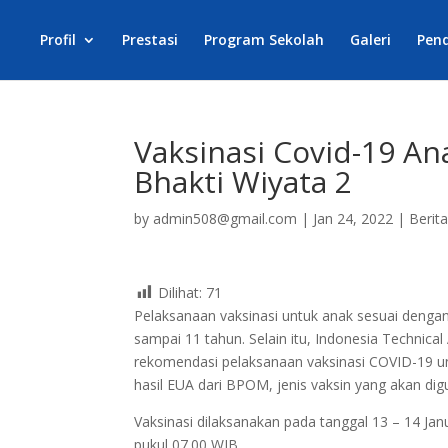
Profil
Prestasi
Program Sekolah
Galeri
Pen
Vaksinasi Covid-19 An
Bhakti Wiyata 2
by
admin508@gmail.com
|
Jan 24, 2022
|
Berit
Dilihat:
71
Pelaksanaan vaksinasi untuk anak sesuai dengan
sampai 11 tahun. Selain itu, Indonesia Technica
rekomendasi pelaksanaan vaksinasi COVID-19 un
hasil EUA dari BPOM, jenis vaksin yang akan dig
Vaksinasi dilaksanakan pada tanggal 13 – 14 Jan
pukul 07.00 WIB.