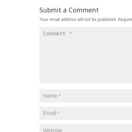
o
o
Submit a Comment
o
n
Your email address will not be published.
Requir
k