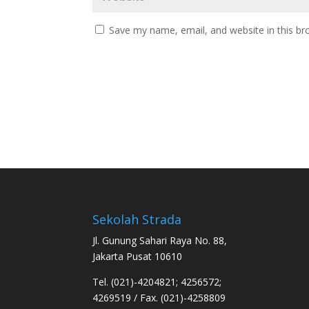
Save my name, email, and website in this br
Sekolah Strada
Jl. Gunung Sahari Raya No. 88,
Jakarta Pusat 10610
Tel. (021)-4204821; 4256572;
4269519 / Fax. (021)-4258809