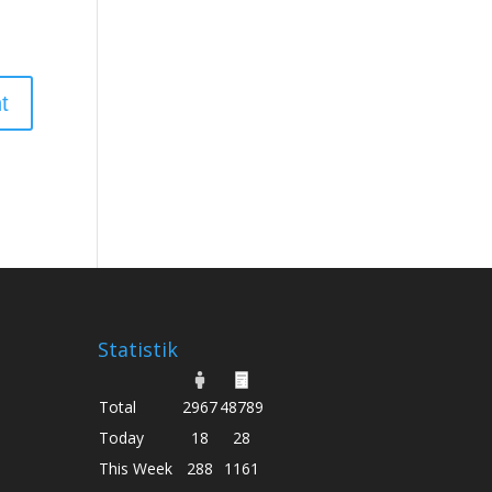
Statistik
Total
2967
48789
Today
18
28
This Week
288
1161