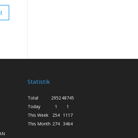
Statistik
Total
2952
48745
Today
1
1
This Week
254
1117
This Month
274
3464
AN