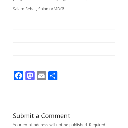
Salam Sehat, Salam AMDG!
F
M
E
S
ac
as
m
h
e
to
ai
ar
b
d
l
e
o
o
Submit a Comment
o
n
Your email address will not be published.
Required