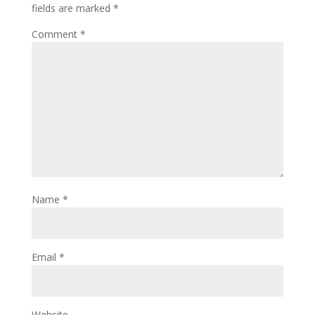
k
fields are marked
*
Comment
*
Name
*
Email
*
Website