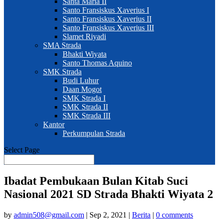
Santa Maria II
Santo Fransiskus Xaverius I
Santo Fransiskus Xaverius II
Santo Fransiskus Xaverius III
Slamet Riyadi
SMA Strada
Bhakti Wiyata
Santo Thomas Aquino
SMK Strada
Budi Luhur
Daan Mogot
SMK Strada I
SMK Strada II
SMK Strada III
Kantor
Perkumpulan Strada
Select Page
Ibadat Pembukaan Bulan Kitab Suci
Nasional 2021 SD Strada Bhakti Wiyata 2
by
admin508@gmail.com
|
Sep 2, 2021
|
Berita
|
0 comments