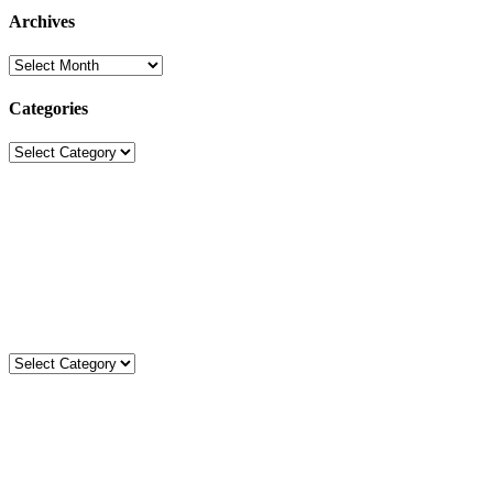
Archives
Archives
Categories
Categories
Sekolah Strada
Jl. Gunung Sahari Raya No. 88, Jakarta Pusat 10610
Tel. (021)-4204821; 4256572; 4269519 / Fax. (021)-4258809
Kategori
Kategori
Komentar
Kevin Danu
on
MISA PEMBUKAAN TAHUN AJARAN
2026/2027
Carles J
on
MISA PEMBUKAAN TAHUN AJARAN