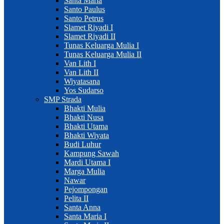
Santa Maria
Santo Paulus
Santo Petrus
Slamet Riyadi I
Slamet Riyadi II
Tunas Keluarga Mulia I
Tunas Keluarga Mulia II
Van Lith I
Van Lith II
Wiyatasana
Yos Sudarso
SMP Strada
Bhakti Mulia
Bhakti Nusa
Bhakti Utama
Bhakti Wiyata
Budi Luhur
Kampung Sawah
Mardi Utama I
Marga Mulia
Nawar
Pejompongan
Pelita II
Santa Anna
Santa Maria I