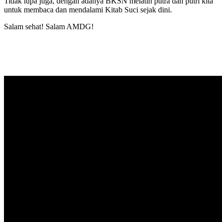
Tidak lupa juga, dengan adanya BKSN melatih putra dan putri kita
untuk membaca dan mendalami Kitab Suci sejak dini.
Salam sehat! Salam AMDG!