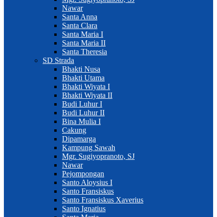
Nawar
Santa Anna
Santa Clara
Santa Maria I
Santa Maria II
Santa Theresia
SD Strada
Bhakti Nusa
Bhakti Utama
Bhakti Wiyata I
Bhakti Wiyata II
Budi Luhur I
Budi Luhur II
Bina Mulia I
Cakung
Dipamarga
Kampung Sawah
Mgr. Sugiyopranoto, SJ
Nawar
Pejompongan
Santo Aloysius I
Santo Fransiskus
Santo Fransiskus Xaverius
Santo Ignatius