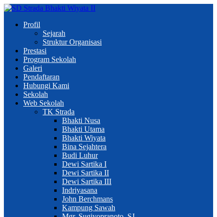
Profil
Sejarah
Struktur Organisasi
Prestasi
Program Sekolah
Galeri
Pendaftaran
Hubungi Kami
Sekolah
Web Sekolah
TK Strada
Bhakti Nusa
Bhakti Utama
Bhakti Wiyata
Bina Sejahtera
Budi Luhur
Dewi Sartika I
Dewi Sartika II
Dewi Sartika III
Indriyasana
John Berchmans
Kampung Sawah
Mgr. Sugiyopranoto, SJ