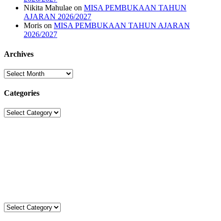
Nikita Mahulae
on
MISA PEMBUKAAN TAHUN
AJARAN 2026/2027
Moris
on
MISA PEMBUKAAN TAHUN AJARAN
2026/2027
Archives
Archives
Categories
Categories
Sekolah Strada
Jl. Gunung Sahari Raya No. 88, Jakarta Pusat 10610
Tel. (021)-4204821; 4256572; 4269519 / Fax. (021)-4258809
Kategori
Kategori