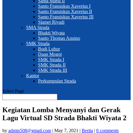
Santa Maria II
Santo Fransiskus Xaverius I
Santo Fransiskus Xaverius II
Santo Fransiskus Xaverius III
Slamet Riyadi
SMA Strada
Bhakti Wiyata
Santo Thomas Aquino
SMK Strada
Budi Luhur
Daan Mogot
SMK Strada I
SMK Strada II
SMK Strada III
Kantor
Perkumpulan Strada
Select Page
Kegiatan Lomba Menyanyi dan Gerak
Lagu Virtual SD Strada Bhakti Wiyata 2
by
admin508@gmail.com
|
May 7, 2021
|
Berita
|
0 comments