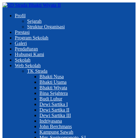
Profil
Sejarah
Struktur Organisasi
Prestasi
Program Sekolah
Galeri
Pendaftaran
Hubungi Kami
Sekolah
Web Sekolah
TK Strada
Bhakti Nusa
Bhakti Utama
Bhakti Wiyata
Bina Sejahtera
Budi Luhur
Dewi Sartika I
Dewi Sartika II
Dewi Sartika III
Indriyasana
John Berchmans
Kampung Sawah
Mgr. Sugiyopranoto, SJ