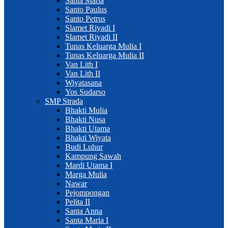
Santa Maria
Santo Paulus
Santo Petrus
Slamet Riyadi I
Slamet Riyadi II
Tunas Keluarga Mulia I
Tunas Keluarga Mulia II
Van Lith I
Van Lith II
Wiyatasana
Yos Sudarso
SMP Strada
Bhakti Mulia
Bhakti Nusa
Bhakti Utama
Bhakti Wiyata
Budi Luhur
Kampung Sawah
Mardi Utama I
Marga Mulia
Nawar
Pejompongan
Pelita II
Santa Anna
Santa Maria I