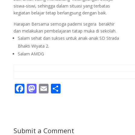
siswa-siswi, sehingga dalam situasi yang terbatas
kegiatan belajar tetap berlangsung dengan baik.
Harapan Bersama semoga pademi segera berakhir
dan melakukan pembelajaran tatap muka di sekolah.
Salam sehat dan sukses untuk anak-anak SD Strada
Bhakti Wiyata 2.
Salam AMDG
F
M
E
S
ac
as
m
h
e
to
ai
ar
b
d
l
e
o
o
Submit a Comment