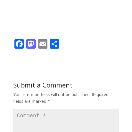
F
M
E
S
ac
as
m
h
e
to
ai
ar
b
d
l
e
o
o
Submit a Comment
o
n
Your email address will not be published.
Required
k
fields are marked
*