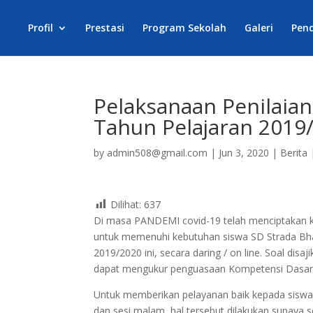
Profil
Prestasi
Program Sekolah
Galeri
Pen
Pelaksanaan Penilaian
Tahun Pelajaran 2019
by
admin508@gmail.com
|
Jun 3, 2020
|
Berita
Dilihat:
637
Di masa PANDEMI covid-19 telah menciptakan keb
untuk memenuhi kebutuhan siswa SD Strada Bhak
2019/2020 ini, secara daring / on line. Soal d
dapat mengukur penguasaan Kompetensi Dasar s
Untuk memberikan pelayanan baik kepada siswa d
dan sesi malam, hal tersebut dilakukan supaya s