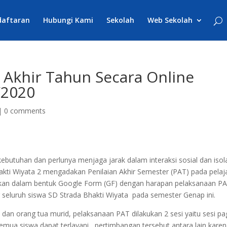
daftaran
Hubungi Kami
Sekolah
Web Sekolah
 Akhir Tahun Secara Online
/2020
|
0 comments
utuhan dan perlunya menjaga jarak dalam interaksi sosial dan isola
ti Wiyata 2 mengadakan Penilaian Akhir Semester (PAT) pada pelaj
isajikan dalam bentuk Google Form (GF) dengan harapan pelaksanaan P
eluruh siswa SD Strada Bhakti Wiyata pada semester Genap ini.
an orang tua murid, pelaksanaan PAT dilakukan 2 sesi yaitu sesi pa
emua siswa dapat terlayani , pertimbangan tersebut antara lain kare