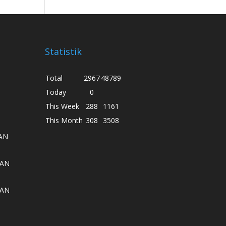
Statistik
Total
2967
48789
Today
0
This Week
288
1161
This Month
308
3508
AN
AAN
AAN