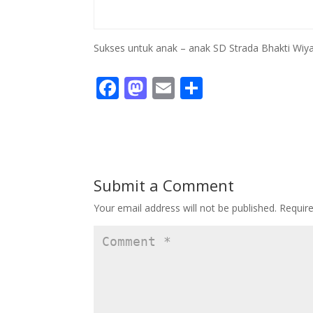
Sukses untuk anak – anak SD Strada Bhakti Wiy
F
M
E
S
ac
as
m
h
e
to
ai
ar
b
d
l
e
o
o
Submit a Comment
o
n
Your email address will not be published.
Requir
k