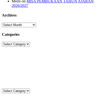
Moris
on
MISA PEMBUKAAN TAHUN AJARAN
2026/2027
Archives
Archives
Categories
Categories
Sekolah Strada
Jl. Gunung Sahari Raya No. 88, Jakarta Pusat 10610
Tel. (021)-4204821; 4256572; 4269519 / Fax. (021)-4258809
Kategori
Kategori
Komentar