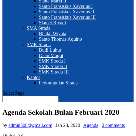
Santa Maria II
Santo Fransiskus Xaverius I
Santo Fransiskus Xaverius II
Santo Fransiskus Xaverius III
Slamet Riyadi
SMA Strada
Bhakti Wiyata
Santo Thomas Aquino
SMK Strada
Budi Luhur
Daan Mogot
SMK Strada I
SMK Strada II
SMK Strada III
Kantor
Perkumpulan Strada
Select Page
Agenda Sekolah Bulan Februari 2020
by
admin508@gmail.com
|
Jan 23, 2020
|
Agenda
|
0 comments
Dilihat:
78