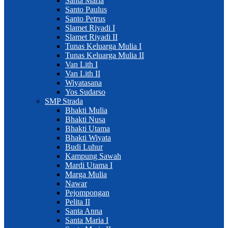
Santa Maria
Santo Paulus
Santo Petrus
Slamet Riyadi I
Slamet Riyadi II
Tunas Keluarga Mulia I
Tunas Keluarga Mulia II
Van Lith I
Van Lith II
Wiyatasana
Yos Sudarso
SMP Strada
Bhakti Mulia
Bhakti Nusa
Bhakti Utama
Bhakti Wiyata
Budi Luhur
Kampung Sawah
Mardi Utama I
Marga Mulia
Nawar
Pejompongan
Pelita II
Santa Anna
Santa Maria I