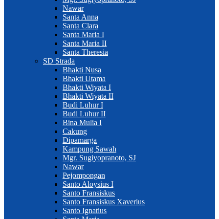
Nawar
Santa Anna
Santa Clara
Santa Maria I
Santa Maria II
Santa Theresia
SD Strada
Bhakti Nusa
Bhakti Utama
Bhakti Wiyata I
Bhakti Wiyata II
Budi Luhur I
Budi Luhur II
Bina Mulia I
Cakung
Dipamarga
Kampung Sawah
Mgr. Sugiyopranoto, SJ
Nawar
Pejompongan
Santo Aloysius I
Santo Fransiskus
Santo Fransiskus Xaverius
Santo Ignatius