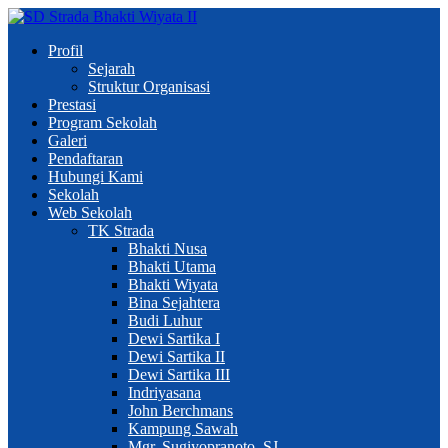
Profil
Sejarah
Struktur Organisasi
Prestasi
Program Sekolah
Galeri
Pendaftaran
Hubungi Kami
Sekolah
Web Sekolah
TK Strada
Bhakti Nusa
Bhakti Utama
Bhakti Wiyata
Bina Sejahtera
Budi Luhur
Dewi Sartika I
Dewi Sartika II
Dewi Sartika III
Indriyasana
John Berchmans
Kampung Sawah
Mgr. Sugiyopranoto, SJ