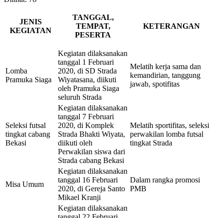
TANGGAL,
JENIS
TEMPAT,
KETERANGAN
KEGIATAN
PESERTA
Kegiatan dilaksanakan
tanggal 1 Februari
Melatih kerja sama dan
Lomba
2020, di SD Strada
kemandirian, tanggung
Pramuka Siaga
Wiyatasana, diikuti
jawab, spotifitas
oleh Pramuka Siaga
seluruh Strada
Kegiatan dilaksanakan
tanggal 7 Februari
Seleksi futsal
2020, di Komplek
Melatih sportifitas, seleksi
tingkat cabang
Strada Bhakti Wiyata,
perwakilan lomba futsal
Bekasi
diikuti oleh
tingkat Strada
Perwakilan siswa dari
Strada cabang Bekasi
Kegiatan dilaksanakan
tanggal 16 Februari
Dalam rangka promosi
Misa Umum
2020, di Gereja Santo
PMB
Mikael Kranji
Kegiatan dilaksanakan
tanggal 22 Februari