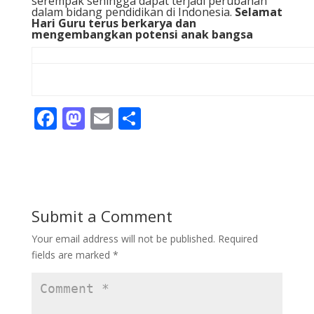
serempak sehingga dapat terjadi perubahan
dalam bidang pendidikan di Indonesia.
Selamat
Hari Guru terus berkarya dan
mengembangkan potensi anak bangsa
F
M
E
S
ac
as
m
h
e
to
ai
ar
b
d
l
e
o
o
Submit a Comment
o
n
Your email address will not be published.
Required
k
fields are marked
*