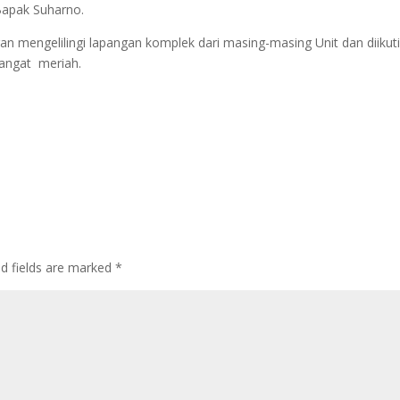
 Bapak Suharno.
n mengelilingi lapangan komplek dari masing-masing Unit dan diikut
sangat meriah.
ed fields are marked
*