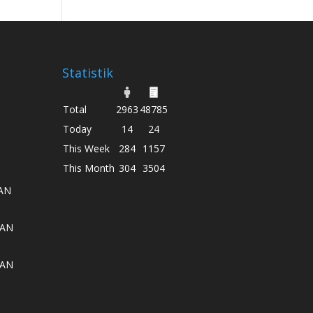
Statistik
Total
2963
48785
Today
14
24
This Week
284
1157
This Month
304
3504
AN
AAN
AAN