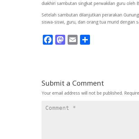
diakhiri sambutan singkat perwakilan guru oleh
Setelah sambutan dilanjutkan perarakan Gununga
siswa-siswi, guru, dan orang tua murid dengan 
F
M
E
S
ac
as
m
h
e
to
ai
ar
b
d
l
e
o
o
Submit a Comment
o
n
Your email address will not be published.
Requir
k