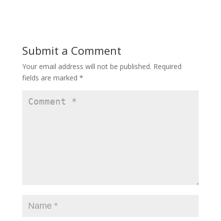
e
to
ai
ar
b
d
l
e
o
o
Submit a Comment
o
n
Your email address will not be published.
Required
k
fields are marked
*