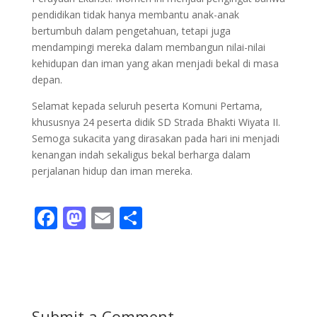
pendidikan tidak hanya membantu anak-anak
bertumbuh dalam pengetahuan, tetapi juga
mendampingi mereka dalam membangun nilai-nilai
kehidupan dan iman yang akan menjadi bekal di masa
depan.
Selamat kepada seluruh peserta Komuni Pertama,
khususnya 24 peserta didik SD Strada Bhakti Wiyata II.
Semoga sukacita yang dirasakan pada hari ini menjadi
kenangan indah sekaligus bekal berharga dalam
perjalanan hidup dan iman mereka.
F
M
E
S
ac
as
m
h
e
to
ai
ar
b
d
l
e
o
o
Submit a Comment