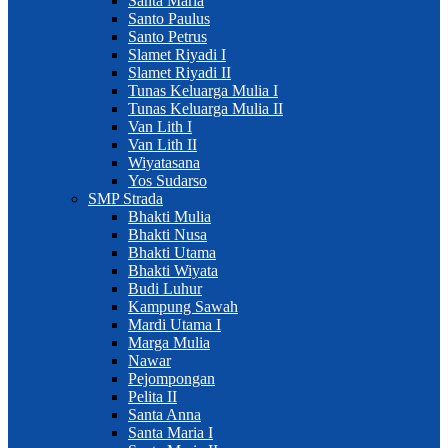
Santa Maria
Santo Paulus
Santo Petrus
Slamet Riyadi I
Slamet Riyadi II
Tunas Keluarga Mulia I
Tunas Keluarga Mulia II
Van Lith I
Van Lith II
Wiyatasana
Yos Sudarso
SMP Strada
Bhakti Mulia
Bhakti Nusa
Bhakti Utama
Bhakti Wiyata
Budi Luhur
Kampung Sawah
Mardi Utama I
Marga Mulia
Nawar
Pejompongan
Pelita II
Santa Anna
Santa Maria I