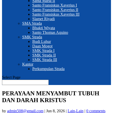
Santa Maria II
Santo Fransiskus Xaverius I
Santo Fransiskus Xaverius II
Santo Fransiskus Xaverius III
Slamet Riyadi
SMA Strada
Bhakti Wiyata
Santo Thomas Aquino
SMK Strada
Budi Luhur
Daan Mogot
SMK Strada I
SMK Strada II
SMK Strada III
Kantor
Perkumpulan Strada
Select Page
PERAYAAN MENYAMBUT TUBUH
DAN DARAH KRISTUS
by
admin508@gmail.com
|
Jun 8, 2026
|
Lain-Lain
|
0 comments