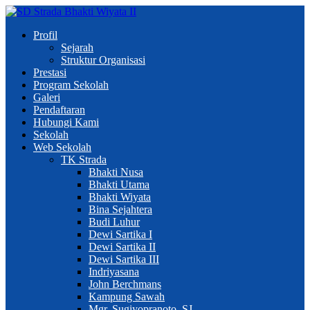
Profil
Sejarah
Struktur Organisasi
Prestasi
Program Sekolah
Galeri
Pendaftaran
Hubungi Kami
Sekolah
Web Sekolah
TK Strada
Bhakti Nusa
Bhakti Utama
Bhakti Wiyata
Bina Sejahtera
Budi Luhur
Dewi Sartika I
Dewi Sartika II
Dewi Sartika III
Indriyasana
John Berchmans
Kampung Sawah
Mgr. Sugiyopranoto, SJ