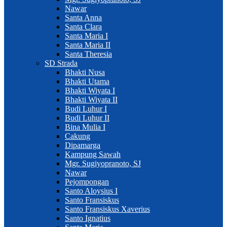
Nawar
Santa Anna
Santa Clara
Santa Maria I
Santa Maria II
Santa Theresia
SD Strada
Bhakti Nusa
Bhakti Utama
Bhakti Wiyata I
Bhakti Wiyata II
Budi Luhur I
Budi Luhur II
Bina Mulia I
Cakung
Dipamarga
Kampung Sawah
Mgr. Sugiyopranoto, SJ
Nawar
Pejompongan
Santo Aloysius I
Santo Fransiskus
Santo Fransiskus Xaverius
Santo Ignatius