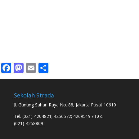
Facebook
Mastodon
Email
Share
Sekolah Strada
Jl. Gunung Sahari Raya No. 88, Jakarta Pusat 10610
Tel. (021)-4204821; 4256572; 4269519 / Fax.
(021)-4258809