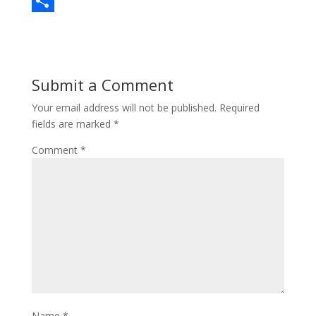
c
a
E
e
s
m
S
b
t
a
h
o
o
i
a
Submit a Comment
o
d
l
r
Your email address will not be published.
Required
k
o
e
fields are marked
*
n
Comment
*
Name
*