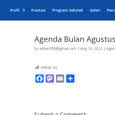
Profil
Prestasi
Program Sekolah
Galeri
Pen
Agenda Bulan Agustus
by
admin508@gmail.com
|
Aug 10, 2022
|
Agen
Dilihat:
42
F
M
E
S
ac
as
m
h
e
to
ai
ar
b
d
l
e
o
o
Submit a Comment