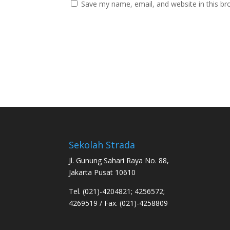
Save my name, email, and website in this br
Sekolah Strada
Jl. Gunung Sahari Raya No. 88,
Jakarta Pusat 10610
Tel. (021)-4204821; 4256572;
4269519 / Fax. (021)-4258809