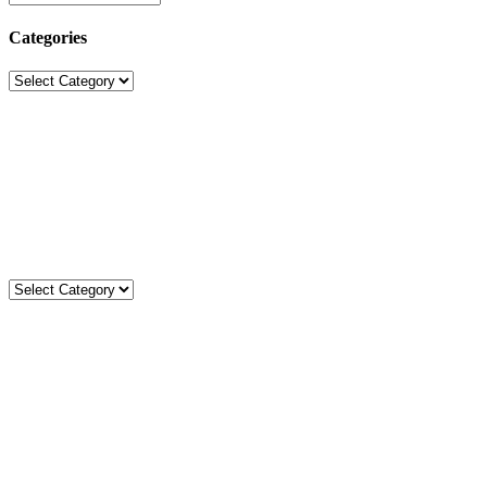
Categories
Categories
Sekolah Strada
Jl. Gunung Sahari Raya No. 88, Jakarta Pusat 10610
Tel. (021)-4204821; 4256572; 4269519 / Fax. (021)-4258809
Kategori
Kategori
Komentar
Kevin Danu
on
MISA PEMBUKAAN TAHUN AJARAN
2026/2027
Carles J
on
MISA PEMBUKAAN TAHUN AJARAN
2026/2027
Carles J
on
MISA PEMBUKAAN TAHUN AJARAN
2026/2027