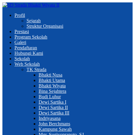
Profil
Sejarah
Struktur Organisasi
Prestasi
Program Sekolah
Galeri
Pendaftaran
Hubungi Kami
Sekolah
Web Sekolah
TK Strada
Bhakti Nusa
Bhakti Utama
Bhakti Wiyata
Bina Sejahtera
Budi Luhur
Dewi Sartika I
Dewi Sartika II
Dewi Sartika III
Indriyasana
John Berchmans
Kampung Sawah
Mgr. Sugiyopranoto, SJ