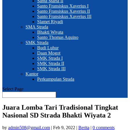
Santa Maria II
Santo Fransiskus Xaverius I
Santo Fransiskus Xaverius II
Santo Fransiskus Xaverius III
Slamet Riyadi
SMA Strada
Bhakti Wiyata
Santo Thomas Aquino
SMK Strada
Budi Luhur
Daan Mogot
SMK Strada I
SMK Strada II
SMK Strada III
Kantor
Perkumpulan Strada
Select Page
Juara Lomba Tari Tradisional Tingkat
Nasional SD Strada Bhakti Wiyata 2
by
admin508@gmail.com
|
Feb 9, 2022
|
Berita
|
0 comments