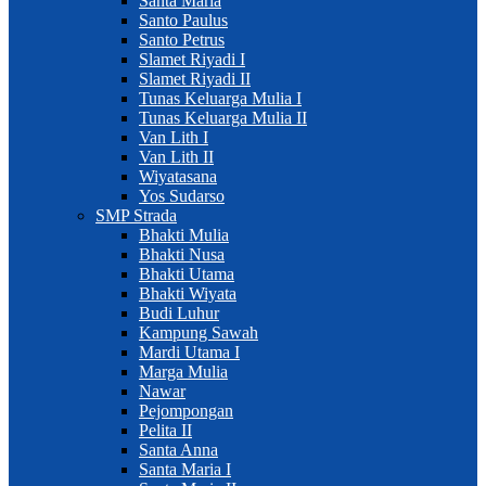
Santa Maria
Santo Paulus
Santo Petrus
Slamet Riyadi I
Slamet Riyadi II
Tunas Keluarga Mulia I
Tunas Keluarga Mulia II
Van Lith I
Van Lith II
Wiyatasana
Yos Sudarso
SMP Strada
Bhakti Mulia
Bhakti Nusa
Bhakti Utama
Bhakti Wiyata
Budi Luhur
Kampung Sawah
Mardi Utama I
Marga Mulia
Nawar
Pejompongan
Pelita II
Santa Anna
Santa Maria I