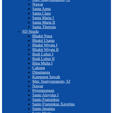
Nawar
Santa Anna
Santa Clara
Santa Maria I
Santa Maria II
Santa Theresia
SD Strada
Bhakti Nusa
Bhakti Utama
Bhakti Wiyata I
Bhakti Wiyata II
Budi Luhur I
Budi Luhur II
Bina Mulia I
Cakung
Dipamarga
Kampung Sawah
Mgr. Sugiyopranoto, SJ
Nawar
Pejompongan
Santo Aloysius I
Santo Fransiskus
Santo Fransiskus Xaverius
Santo Ignatius