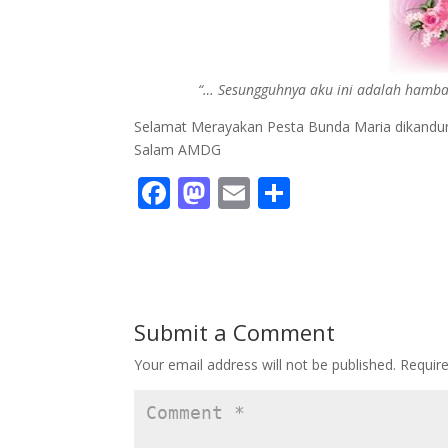
“… Sesungguhnya aku ini adalah hamba 
Selamat Merayakan Pesta Bunda Maria dikandu
Salam AMDG
F
M
E
S
ac
as
m
h
e
to
ai
ar
b
d
l
e
o
o
Submit a Comment
o
n
Your email address will not be published.
Requir
k