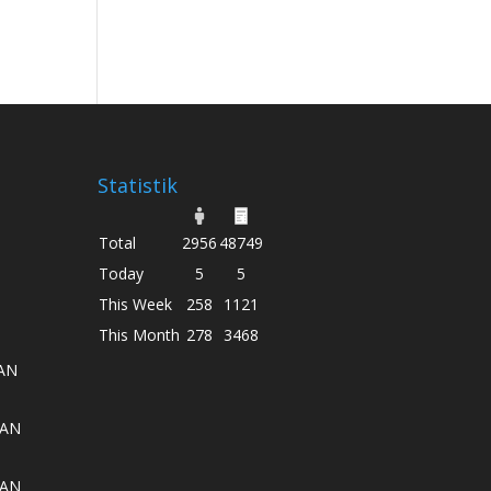
Statistik
Total
2956
48749
Today
5
5
This Week
258
1121
This Month
278
3468
AN
AAN
AAN