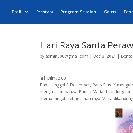
Profil
Prestasi
Program Sekolah
Galeri
Pen
Hari Raya Santa Pera
by
admin508@gmail.com
|
Dec 8, 2021
|
Berita
Dilihat:
80
Pada tanggal 8 Desember, Paus Pius IX men
menyatakan bahwa Bunda Maria dikandung tanpa 
memperingati sebagai hari raya Maria dikandun